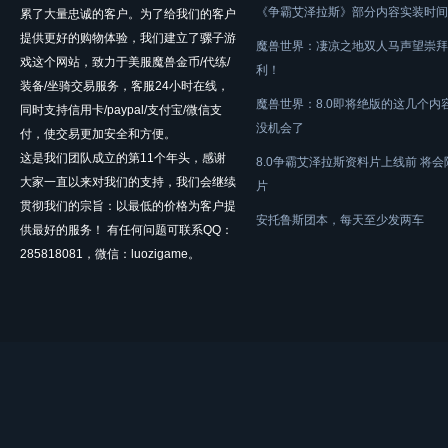
《争霸艾泽拉斯》部分内容实装时间
累了大量忠诚的客户。为了给我们的客户
提供更好的购物体验，我们建立了骡子游
魔兽世界：凄凉之地双人马声望崇拜
戏这个网站，致力于美服魔兽金币/代练/
利！
装备/坐骑交易服务，客服24小时在线，
魔兽世界：8.0即将绝版的这几个内
同时支持信用卡/paypal/支付宝/微信支
没机会了
付，使交易更加安全和方便。
这是我们团队成立的第11个年头，感谢
8.0争霸艾泽拉斯资料片上线前 将
大家一直以来对我们的支持，我们会继续
片
贯彻我们的宗旨：以最低的价格为客户提
安托鲁斯团本，每天至少发两车
供最好的服务！ 有任何问题可联系QQ：
285818081，微信：luozigame。