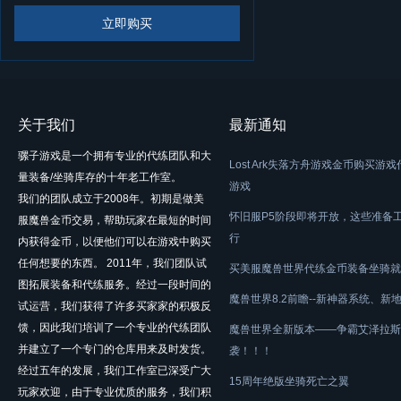
立即购买
关于我们
最新通知
骡子游戏是一个拥有专业的代练团队和大
Lost Ark失落方舟游戏金币购买游
量装备/坐骑库存的十年老工作室。
游戏
我们的团队成立于2008年。初期是做美
怀旧服P5阶段即将开放，这些准备
服魔兽金币交易，帮助玩家在最短的时间
行
内获得金币，以便他们可以在游戏中购买
任何想要的东西。 2011年，我们团队试
买美服魔兽世界代练金币装备坐骑就
图拓展装备和代练服务。经过一段时间的
魔兽世界8.2前瞻--新神器系统、新
试运营，我们获得了许多买家家的积极反
馈，因此我们培训了一个专业的代练团队
魔兽世界全新版本——争霸艾泽拉斯
并建立了一个专门的仓库用来及时发货。
袭！！！
经过五年的发展，我们工作室已深受广大
15周年绝版坐骑死亡之翼
玩家欢迎，由于专业优质的服务，我们积