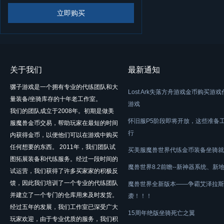
立即购买
关于我们
最新通知
骡子游戏是一个拥有专业的代练团队和大
Lost Ark失落方舟游戏金币购买游
量装备/坐骑库存的十年老工作室。
游戏
我们的团队成立于2008年。初期是做美
怀旧服P5阶段即将开放，这些准备
服魔兽金币交易，帮助玩家在最短的时间
行
内获得金币，以便他们可以在游戏中购买
任何想要的东西。 2011年，我们团队试
买美服魔兽世界代练金币装备坐骑就
图拓展装备和代练服务。经过一段时间的
魔兽世界8.2前瞻--新神器系统、新
试运营，我们获得了许多买家家的积极反
馈，因此我们培训了一个专业的代练团队
魔兽世界全新版本——争霸艾泽拉斯
并建立了一个专门的仓库用来及时发货。
袭！！！
经过五年的发展，我们工作室已深受广大
15周年绝版坐骑死亡之翼
玩家欢迎，由于专业优质的服务，我们积