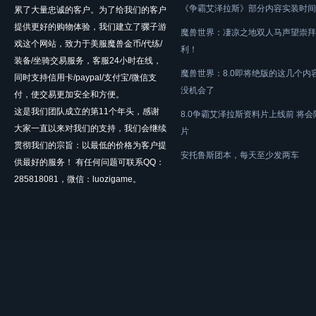
《争霸艾泽拉斯》部分内容实装时间
累了大量忠诚的客户。为了给我们的客户
提供更好的购物体验，我们建立了骡子游
魔兽世界：凄凉之地双人马声望崇拜
戏这个网站，致力于美服魔兽金币/代练/
利！
装备/坐骑交易服务，客服24小时在线，
魔兽世界：8.0即将绝版的这几个内
同时支持信用卡/paypal/支付宝/微信支
没机会了
付，使交易更加安全和方便。
这是我们团队成立的第11个年头，感谢
8.0争霸艾泽拉斯资料片上线前 将
大家一直以来对我们的支持，我们会继续
片
贯彻我们的宗旨：以最低的价格为客户提
安托鲁斯团本，每天至少发两车
供最好的服务！ 有任何问题可联系QQ：
285818081，微信：luozigame。