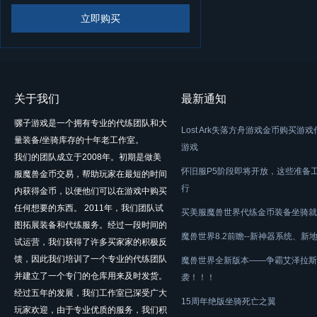
立即购买
关于我们
最新通知
骡子游戏是一个拥有专业的代练团队和大
Lost Ark失落方舟游戏金币购买游
量装备/坐骑库存的十年老工作室。
游戏
我们的团队成立于2008年。初期是做美
怀旧服P5阶段即将开放，这些准备
服魔兽金币交易，帮助玩家在最短的时间
行
内获得金币，以便他们可以在游戏中购买
任何想要的东西。 2011年，我们团队试
买美服魔兽世界代练金币装备坐骑就
图拓展装备和代练服务。经过一段时间的
魔兽世界8.2前瞻--新神器系统、新
试运营，我们获得了许多买家家的积极反
馈，因此我们培训了一个专业的代练团队
魔兽世界全新版本——争霸艾泽拉斯
并建立了一个专门的仓库用来及时发货。
袭！！！
经过五年的发展，我们工作室已深受广大
15周年绝版坐骑死亡之翼
玩家欢迎，由于专业优质的服务，我们积