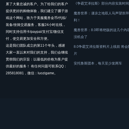
《争霸艾泽拉斯》部分内容实装时间
累了大量忠诚的客户。为了给我们的客户
提供更好的购物体验，我们建立了骡子游
魔兽世界：凄凉之地双人马声望崇拜
戏这个网站，致力于美服魔兽金币/代练/
利！
装备/坐骑交易服务，客服24小时在线，
魔兽世界：8.0即将绝版的这几个内
同时支持信用卡/paypal/支付宝/微信支
没机会了
付，使交易更加安全和方便。
这是我们团队成立的第11个年头，感谢
8.0争霸艾泽拉斯资料片上线前 将
大家一直以来对我们的支持，我们会继续
片
贯彻我们的宗旨：以最低的价格为客户提
安托鲁斯团本，每天至少发两车
供最好的服务！ 有任何问题可联系QQ：
285818081，微信：luozigame。