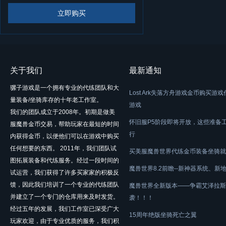
立即购买
关于我们
最新通知
骡子游戏是一个拥有专业的代练团队和大
Lost Ark失落方舟游戏金币购买游
量装备/坐骑库存的十年老工作室。
游戏
我们的团队成立于2008年。初期是做美
怀旧服P5阶段即将开放，这些准备
服魔兽金币交易，帮助玩家在最短的时间
行
内获得金币，以便他们可以在游戏中购买
任何想要的东西。 2011年，我们团队试
买美服魔兽世界代练金币装备坐骑就
图拓展装备和代练服务。经过一段时间的
魔兽世界8.2前瞻--新神器系统、新
试运营，我们获得了许多买家家的积极反
馈，因此我们培训了一个专业的代练团队
魔兽世界全新版本——争霸艾泽拉斯
并建立了一个专门的仓库用来及时发货。
袭！！！
经过五年的发展，我们工作室已深受广大
15周年绝版坐骑死亡之翼
玩家欢迎，由于专业优质的服务，我们积