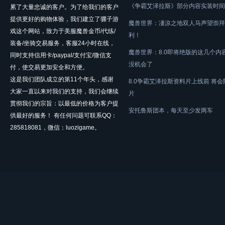
《争霸艾泽拉斯》部分内容实装时间
累了大量忠诚的客户。为了给我们的客户
提供更好的购物体验，我们建立了骡子游
魔兽世界：凄凉之地双人马声望崇拜
戏这个网站，致力于美服魔兽金币/代练/
利！
装备/坐骑交易服务，客服24小时在线，
魔兽世界：8.0即将绝版的这几个内
同时支持信用卡/paypal/支付宝/微信支
没机会了
付，使交易更加安全和方便。
这是我们团队成立的第11个年头，感谢
8.0争霸艾泽拉斯资料片上线前 将
大家一直以来对我们的支持，我们会继续
片
贯彻我们的宗旨：以最低的价格为客户提
安托鲁斯团本，每天至少发两车
供最好的服务！ 有任何问题可联系QQ：
285818081，微信：luozigame。