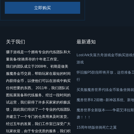
立即购买
关于我们
最新通知
骡子游戏是一个拥有专业的代练团队和大
Lost Ark失落方舟游戏金币购买游
量装备/坐骑库存的十年老工作室。
游戏
我们的团队成立于2008年。初期是做美
怀旧服P5阶段即将开放，这些准备
服魔兽金币交易，帮助玩家在最短的时间
行
内获得金币，以便他们可以在游戏中购买
任何想要的东西。 2011年，我们团队试
买美服魔兽世界代练金币装备坐骑就
图拓展装备和代练服务。经过一段时间的
魔兽世界8.2前瞻--新神器系统、新
试运营，我们获得了许多买家家的积极反
馈，因此我们培训了一个专业的代练团队
魔兽世界全新版本——争霸艾泽拉斯
并建立了一个专门的仓库用来及时发货。
袭！！！
经过五年的发展，我们工作室已深受广大
15周年绝版坐骑死亡之翼
玩家欢迎，由于专业优质的服务，我们积