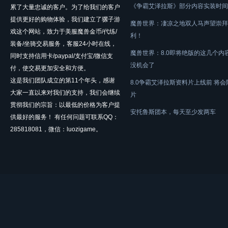
《争霸艾泽拉斯》部分内容实装时间
累了大量忠诚的客户。为了给我们的客户
提供更好的购物体验，我们建立了骡子游
魔兽世界：凄凉之地双人马声望崇拜
戏这个网站，致力于美服魔兽金币/代练/
利！
装备/坐骑交易服务，客服24小时在线，
魔兽世界：8.0即将绝版的这几个内
同时支持信用卡/paypal/支付宝/微信支
没机会了
付，使交易更加安全和方便。
这是我们团队成立的第11个年头，感谢
8.0争霸艾泽拉斯资料片上线前 将
大家一直以来对我们的支持，我们会继续
片
贯彻我们的宗旨：以最低的价格为客户提
安托鲁斯团本，每天至少发两车
供最好的服务！ 有任何问题可联系QQ：
285818081，微信：luozigame。