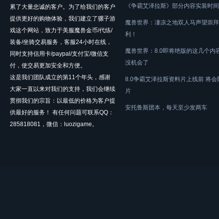
《争霸艾泽拉斯》部分内容实装时间
累了大量忠诚的客户。为了给我们的客户
提供更好的购物体验，我们建立了骡子游
魔兽世界：凄凉之地双人马声望崇拜
戏这个网站，致力于美服魔兽金币/代练/
利！
装备/坐骑交易服务，客服24小时在线，
魔兽世界：8.0即将绝版的这几个内
同时支持信用卡/paypal/支付宝/微信支
没机会了
付，使交易更加安全和方便。
这是我们团队成立的第11个年头，感谢
8.0争霸艾泽拉斯资料片上线前 将
大家一直以来对我们的支持，我们会继续
片
贯彻我们的宗旨：以最低的价格为客户提
安托鲁斯团本，每天至少发两车
供最好的服务！ 有任何问题可联系QQ：
285818081，微信：luozigame。