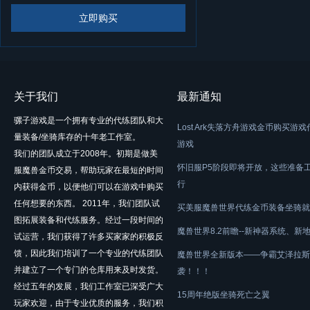
立即购买
关于我们
最新通知
骡子游戏是一个拥有专业的代练团队和大
Lost Ark失落方舟游戏金币购买游
量装备/坐骑库存的十年老工作室。
游戏
我们的团队成立于2008年。初期是做美
怀旧服P5阶段即将开放，这些准备
服魔兽金币交易，帮助玩家在最短的时间
行
内获得金币，以便他们可以在游戏中购买
任何想要的东西。 2011年，我们团队试
买美服魔兽世界代练金币装备坐骑就
图拓展装备和代练服务。经过一段时间的
魔兽世界8.2前瞻--新神器系统、新
试运营，我们获得了许多买家家的积极反
馈，因此我们培训了一个专业的代练团队
魔兽世界全新版本——争霸艾泽拉斯
并建立了一个专门的仓库用来及时发货。
袭！！！
经过五年的发展，我们工作室已深受广大
15周年绝版坐骑死亡之翼
玩家欢迎，由于专业优质的服务，我们积