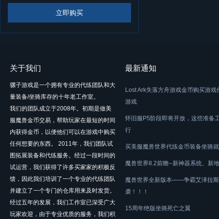
立即购买
关于我们
最新通知
骡子游戏是一个拥有专业的代练团队和大
Lost Ark失落方舟游戏金币购买游
量装备/坐骑库存的十年老工作室。
游戏
我们的团队成立于2008年。初期是做美
怀旧服P5阶段即将开放，这些准备
服魔兽金币交易，帮助玩家在最短的时间
行
内获得金币，以便他们可以在游戏中购买
任何想要的东西。 2011年，我们团队试
买美服魔兽世界代练金币装备坐骑就
图拓展装备和代练服务。经过一段时间的
魔兽世界8.2前瞻--新神器系统、新
试运营，我们获得了许多买家家的积极反
馈，因此我们培训了一个专业的代练团队
魔兽世界全新版本——争霸艾泽拉斯
并建立了一个专门的仓库用来及时发货。
袭！！！
经过五年的发展，我们工作室已深受广大
15周年绝版坐骑死亡之翼
玩家欢迎，由于专业优质的服务，我们积