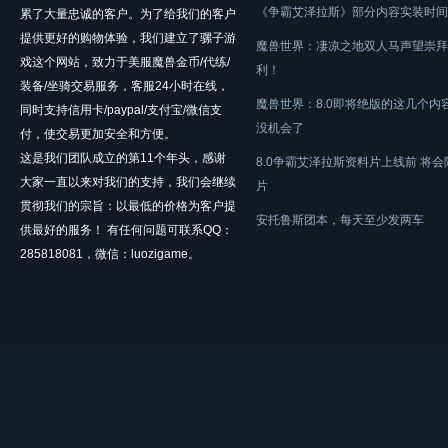
《争霸艾泽拉斯》部分内容实装时间
累了大量忠诚的客户。为了给我们的客户
提供更好的购物体验，我们建立了骡子游
魔兽世界：凄凉之地双人马声望崇拜
戏这个网站，致力于美服魔兽金币/代练/
利！
装备/坐骑交易服务，客服24小时在线，
魔兽世界：8.0即将绝版的这几个内
同时支持信用卡/paypal/支付宝/微信支
没机会了
付，使交易更加安全和方便。
这是我们团队成立的第11个年头，感谢
8.0争霸艾泽拉斯资料片上线前 将
大家一直以来对我们的支持，我们会继续
片
贯彻我们的宗旨：以最低的价格为客户提
安托鲁斯团本，每天至少发两车
供最好的服务！ 有任何问题可联系QQ：
285818081，微信：luozigame。