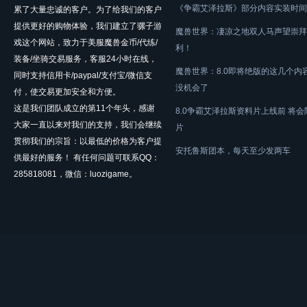
《争霸艾泽拉斯》部分内容实装时间
累了大量忠诚的客户。为了给我们的客户
提供更好的购物体验，我们建立了骡子游
魔兽世界：凄凉之地双人马声望崇拜
戏这个网站，致力于美服魔兽金币/代练/
利！
装备/坐骑交易服务，客服24小时在线，
魔兽世界：8.0即将绝版的这几个内
同时支持信用卡/paypal/支付宝/微信支
没机会了
付，使交易更加安全和方便。
这是我们团队成立的第11个年头，感谢
8.0争霸艾泽拉斯资料片上线前 将
大家一直以来对我们的支持，我们会继续
片
贯彻我们的宗旨：以最低的价格为客户提
安托鲁斯团本，每天至少发两车
供最好的服务！ 有任何问题可联系QQ：
285818081，微信：luozigame。