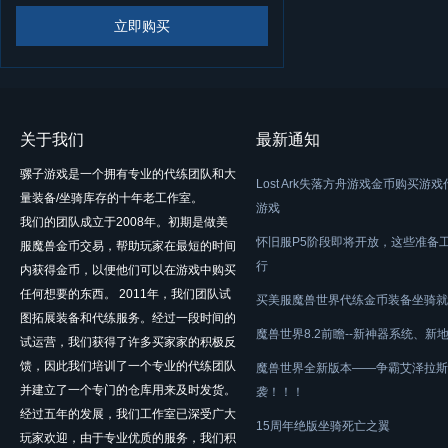
立即购买
关于我们
最新通知
骡子游戏是一个拥有专业的代练团队和大
Lost Ark失落方舟游戏金币购买游
量装备/坐骑库存的十年老工作室。
游戏
我们的团队成立于2008年。初期是做美
怀旧服P5阶段即将开放，这些准备
服魔兽金币交易，帮助玩家在最短的时间
行
内获得金币，以便他们可以在游戏中购买
任何想要的东西。 2011年，我们团队试
买美服魔兽世界代练金币装备坐骑就
图拓展装备和代练服务。经过一段时间的
魔兽世界8.2前瞻--新神器系统、新
试运营，我们获得了许多买家家的积极反
馈，因此我们培训了一个专业的代练团队
魔兽世界全新版本——争霸艾泽拉斯
并建立了一个专门的仓库用来及时发货。
袭！！！
经过五年的发展，我们工作室已深受广大
15周年绝版坐骑死亡之翼
玩家欢迎，由于专业优质的服务，我们积