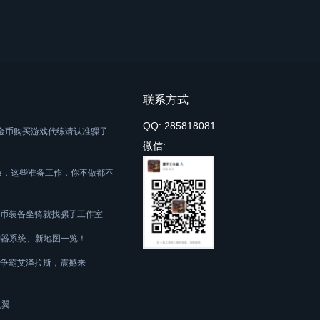
联系方式
QQ: 285818081
舟游戏金币购买游戏代练请认准骡子
微信:
放，这些准备工作，你不做都不
币装备坐骑就找骡子工作室
新神器系统、新地图一览！
争霸艾泽拉斯，震撼来
之翼