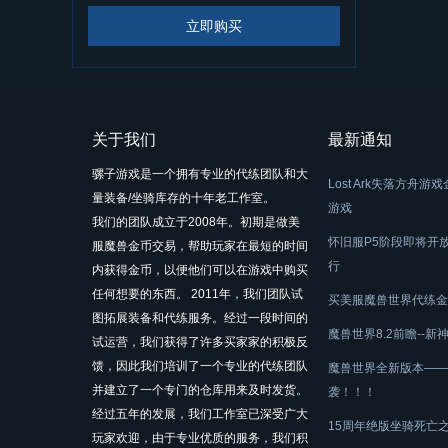
立即购买
关于我们
最新通知
骡子游戏是一个拥有专业的代练团队和大
Lost Ark失落方
量装备/坐骑库存的十年老工作室。
游戏
我们的团队成立于2008年。初期是做美
怀旧服P5阶段即将开
服魔兽金币交易，帮助玩家在最短的时间
行
内获得金币，以便他们可以在游戏中购买
任何想要的东西。 2011年，我们团队试
买美服魔兽世界代练金
图拓展装备和代练服务。经过一段时间的
魔兽世界8.2前瞻--
试运营，我们获得了许多买家家的积极反
馈，因此我们培训了一个专业的代练团队
魔兽世界全新版本——
并建立了一个专门的仓库用来及时发货。
袭！！！
经过五年的发展，我们工作室已深受广大
15周年绝版坐骑死亡
玩家欢迎，由于专业优质的服务，我们积