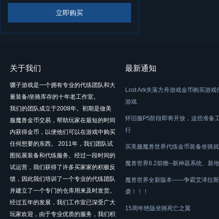
立即购买
关于我们
最新通知
骡子游戏是一个拥有专业的代练团队和大
Lost Ark失落方舟游戏金币购买游
量装备/坐骑库存的十年老工作室。
游戏
我们的团队成立于2008年。初期是做美
怀旧服P5阶段即将开放，这些准备
服魔兽金币交易，帮助玩家在最短的时间
行
内获得金币，以便他们可以在游戏中购买
任何想要的东西。 2011年，我们团队试
买美服魔兽世界代练金币装备坐骑就
图拓展装备和代练服务。经过一段时间的
魔兽世界8.2前瞻--新神器系统、新
试运营，我们获得了许多买家家的积极反
馈，因此我们培训了一个专业的代练团队
魔兽世界全新版本——争霸艾泽拉斯
并建立了一个专门的仓库用来及时发货。
袭！！！
经过五年的发展，我们工作室已深受广大
15周年绝版坐骑死亡之翼
玩家欢迎，由于专业优质的服务，我们积