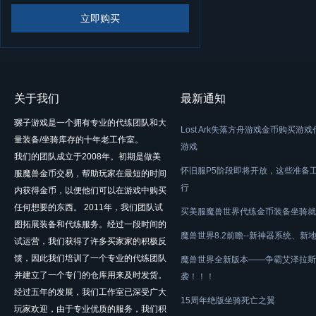
立即购买
关于我们
最新通知
骡子游戏是一个拥有专业的代练团队和大
Lost Ark失落方舟游戏金币购买游
量装备/坐骑库存的十年老工作室。
游戏
我们的团队成立于2008年。初期是做美
怀旧服P5阶段即将开放，这些准备
服魔兽金币交易，帮助玩家在最短的时间
行
内获得金币，以便他们可以在游戏中购买
任何想要的东西。 2011年，我们团队试
买美服魔兽世界代练金币装备坐骑就
图拓展装备和代练服务。经过一段时间的
魔兽世界8.2前瞻--新神器系统、新
试运营，我们获得了许多买家家的积极反
馈，因此我们培训了一个专业的代练团队
魔兽世界全新版本——争霸艾泽拉斯
并建立了一个专门的仓库用来及时发货。
袭！！！
经过五年的发展，我们工作室已深受广大
15周年绝版坐骑死亡之翼
玩家欢迎，由于专业优质的服务，我们积