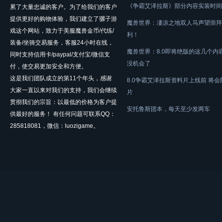
《争霸艾泽拉斯》部分内容实装时间
累了大量忠诚的客户。为了给我们的客户
提供更好的购物体验，我们建立了骡子游
魔兽世界：凄凉之地双人马声望崇拜
戏这个网站，致力于美服魔兽金币/代练/
利！
装备/坐骑交易服务，客服24小时在线，
魔兽世界：8.0即将绝版的这几个内
同时支持信用卡/paypal/支付宝/微信支
没机会了
付，使交易更加安全和方便。
这是我们团队成立的第11个年头，感谢
8.0争霸艾泽拉斯资料片上线前 将
大家一直以来对我们的支持，我们会继续
片
贯彻我们的宗旨：以最低的价格为客户提
安托鲁斯团本，每天至少发两车
供最好的服务！ 有任何问题可联系QQ：
285818081，微信：luozigame。