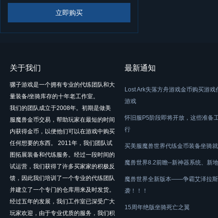
立即购买
关于我们
最新通知
骡子游戏是一个拥有专业的代练团队和大
Lost Ark失落方舟游戏金币购买游
量装备/坐骑库存的十年老工作室。
游戏
我们的团队成立于2008年。初期是做美
怀旧服P5阶段即将开放，这些准备
服魔兽金币交易，帮助玩家在最短的时间
行
内获得金币，以便他们可以在游戏中购买
任何想要的东西。 2011年，我们团队试
买美服魔兽世界代练金币装备坐骑就
图拓展装备和代练服务。经过一段时间的
魔兽世界8.2前瞻--新神器系统、新
试运营，我们获得了许多买家家的积极反
馈，因此我们培训了一个专业的代练团队
魔兽世界全新版本——争霸艾泽拉斯
并建立了一个专门的仓库用来及时发货。
袭！！！
经过五年的发展，我们工作室已深受广大
15周年绝版坐骑死亡之翼
玩家欢迎，由于专业优质的服务，我们积