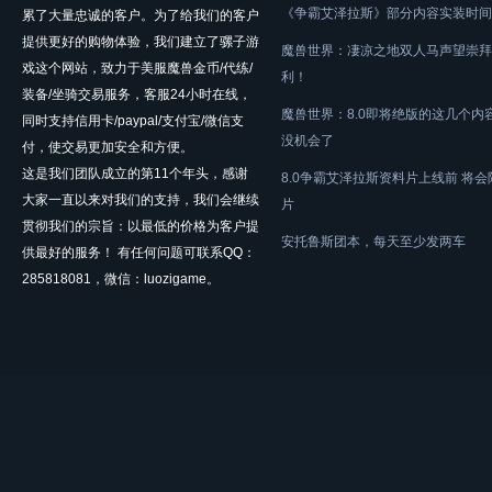
《争霸艾泽拉斯》部分内容实装时间
累了大量忠诚的客户。为了给我们的客户
提供更好的购物体验，我们建立了骡子游
魔兽世界：凄凉之地双人马声望崇拜
戏这个网站，致力于美服魔兽金币/代练/
利！
装备/坐骑交易服务，客服24小时在线，
魔兽世界：8.0即将绝版的这几个内
同时支持信用卡/paypal/支付宝/微信支
没机会了
付，使交易更加安全和方便。
这是我们团队成立的第11个年头，感谢
8.0争霸艾泽拉斯资料片上线前 将
大家一直以来对我们的支持，我们会继续
片
贯彻我们的宗旨：以最低的价格为客户提
安托鲁斯团本，每天至少发两车
供最好的服务！ 有任何问题可联系QQ：
285818081，微信：luozigame。