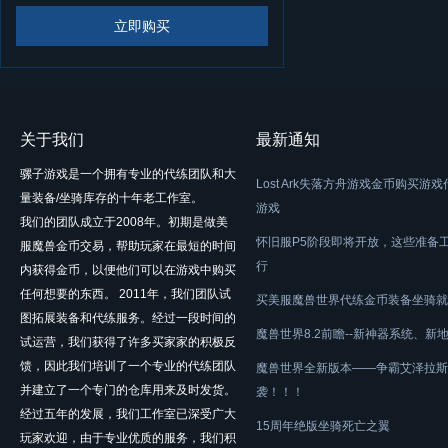
立即购买
关于我们
最新通知
骡子游戏是一个拥有专业的代练团队和大
Lost Ark失落方舟游戏金币购买游
量装备/坐骑库存的十年老工作室。
游戏
我们的团队成立于2008年。初期是做美
怀旧服P5阶段即将开放，这些准备
服魔兽金币交易，帮助玩家在最短的时间
行
内获得金币，以便他们可以在游戏中购买
任何想要的东西。 2011年，我们团队试
买美服魔兽世界代练金币装备坐骑就
图拓展装备和代练服务。经过一段时间的
魔兽世界8.2前瞻--新神器系统、新
试运营，我们获得了许多买家家的积极反
馈，因此我们培训了一个专业的代练团队
魔兽世界全新版本——争霸艾泽拉斯
并建立了一个专门的仓库用来及时发货。
袭！！！
经过五年的发展，我们工作室已深受广大
15周年绝版坐骑死亡之翼
玩家欢迎，由于专业优质的服务，我们积