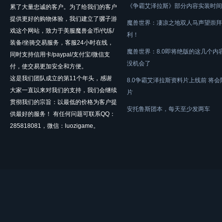
《争霸艾泽拉斯》部分内容实装时间
累了大量忠诚的客户。为了给我们的客户
提供更好的购物体验，我们建立了骡子游
魔兽世界：凄凉之地双人马声望崇拜
戏这个网站，致力于美服魔兽金币/代练/
利！
装备/坐骑交易服务，客服24小时在线，
魔兽世界：8.0即将绝版的这几个内
同时支持信用卡/paypal/支付宝/微信支
没机会了
付，使交易更加安全和方便。
这是我们团队成立的第11个年头，感谢
8.0争霸艾泽拉斯资料片上线前 将
大家一直以来对我们的支持，我们会继续
片
贯彻我们的宗旨：以最低的价格为客户提
安托鲁斯团本，每天至少发两车
供最好的服务！ 有任何问题可联系QQ：
285818081，微信：luozigame。