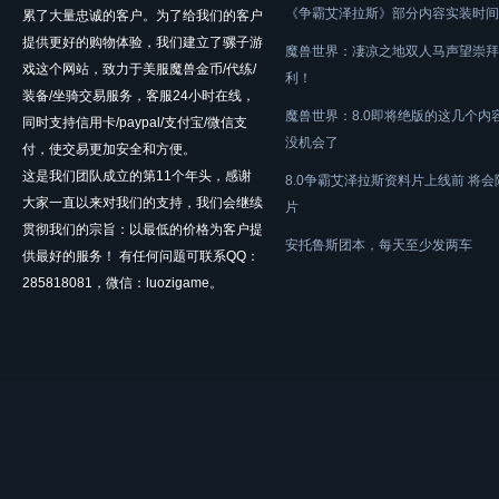
《争霸艾泽拉斯》部分内容实装时间
累了大量忠诚的客户。为了给我们的客户
提供更好的购物体验，我们建立了骡子游
魔兽世界：凄凉之地双人马声望崇拜
戏这个网站，致力于美服魔兽金币/代练/
利！
装备/坐骑交易服务，客服24小时在线，
魔兽世界：8.0即将绝版的这几个内
同时支持信用卡/paypal/支付宝/微信支
没机会了
付，使交易更加安全和方便。
这是我们团队成立的第11个年头，感谢
8.0争霸艾泽拉斯资料片上线前 将
大家一直以来对我们的支持，我们会继续
片
贯彻我们的宗旨：以最低的价格为客户提
安托鲁斯团本，每天至少发两车
供最好的服务！ 有任何问题可联系QQ：
285818081，微信：luozigame。