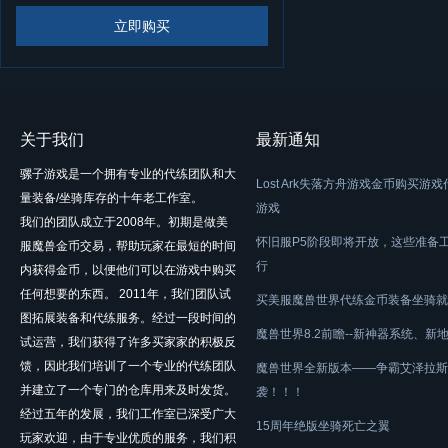
立即购买
关于我们
最新通知
骡子游戏是一个拥有专业的代练团队和大
Lost Ark失落方舟游戏金币购买游
量装备/坐骑库存的十年老工作室。
游戏
我们的团队成立于2008年。初期是做美
怀旧服P5阶段即将开放，这些准备
服魔兽金币交易，帮助玩家在最短的时间
行
内获得金币，以便他们可以在游戏中购买
任何想要的东西。 2011年，我们团队试
买美服魔兽世界代练金币装备坐骑就
图拓展装备和代练服务。经过一段时间的
魔兽世界8.2前瞻--新神器系统、新
试运营，我们获得了许多买家家的积极反
馈，因此我们培训了一个专业的代练团队
魔兽世界全新版本——争霸艾泽拉斯
并建立了一个专门的仓库用来及时发货。
袭！！！
经过五年的发展，我们工作室已深受广大
15周年绝版坐骑死亡之翼
玩家欢迎，由于专业优质的服务，我们积