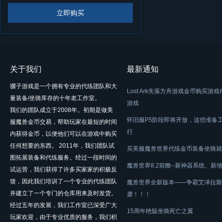
立即购买
关于我们
最新通知
骡子游戏是一个拥有专业的代练团队和大
Lost Ark失落方舟游戏金币购买游
量装备/坐骑库存的十年老工作室。
游戏
我们的团队成立于2008年。初期是做美
怀旧服P5阶段即将开放，这些准备
服魔兽金币交易，帮助玩家在最短的时间
行
内获得金币，以便他们可以在游戏中购买
任何想要的东西。 2011年，我们团队试
买美服魔兽世界代练金币装备坐骑就
图拓展装备和代练服务。经过一段时间的
魔兽世界8.2前瞻--新神器系统、新
试运营，我们获得了许多买家家的积极反
馈，因此我们培训了一个专业的代练团队
魔兽世界全新版本——争霸艾泽拉斯
并建立了一个专门的仓库用来及时发货。
袭！！！
经过五年的发展，我们工作室已深受广大
15周年绝版坐骑死亡之翼
玩家欢迎，由于专业优质的服务，我们积