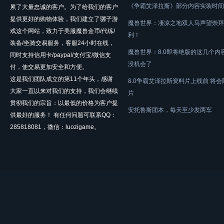
《争霸艾泽拉斯》部分内容实装时间
累了大量忠诚的客户。为了给我们的客户
提供更好的购物体验，我们建立了骡子游
魔兽世界：凄凉之地双人马声望崇拜
戏这个网站，致力于美服魔兽金币/代练/
利！
装备/坐骑交易服务，客服24小时在线，
魔兽世界：8.0即将绝版的这几个内
同时支持信用卡/paypal/支付宝/微信支
没机会了
付，使交易更加安全和方便。
这是我们团队成立的第11个年头，感谢
8.0争霸艾泽拉斯资料片上线前 将
大家一直以来对我们的支持，我们会继续
片
贯彻我们的宗旨：以最低的价格为客户提
安托鲁斯团本，每天至少发两车
供最好的服务！ 有任何问题可联系QQ：
285818081，微信：luozigame。