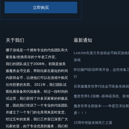
立即购买
关于我们
最新通知
骡子游戏是一个拥有专业的代练团队和大
Lost Ark失落方舟游戏金币购买游
量装备/坐骑库存的十年老工作室。
游戏
我们的团队成立于2008年。初期是做美
怀旧服P5阶段即将开放，这些准备
服魔兽金币交易，帮助玩家在最短的时间
行
内获得金币，以便他们可以在游戏中购买
任何想要的东西。 2011年，我们团队试
买美服魔兽世界代练金币装备坐骑就
图拓展装备和代练服务。经过一段时间的
魔兽世界8.2前瞻--新神器系统、新
试运营，我们获得了许多买家家的积极反
馈，因此我们培训了一个专业的代练团队
魔兽世界全新版本——争霸艾泽拉斯
并建立了一个专门的仓库用来及时发货。
袭！！！
经过五年的发展，我们工作室已深受广大
15周年绝版坐骑死亡之翼
玩家欢迎，由于专业优质的服务，我们积