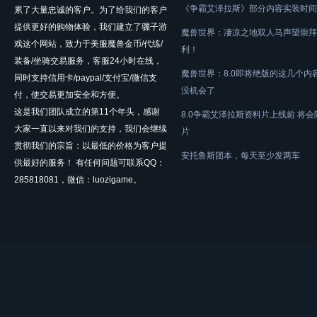
《争霸艾泽拉斯》部分内容实装时间
累了大量忠诚的客户。为了给我们的客户
提供更好的购物体验，我们建立了骡子游
魔兽世界：凄凉之地双人马声望崇拜
戏这个网站，致力于美服魔兽金币/代练/
利！
装备/坐骑交易服务，客服24小时在线，
魔兽世界：8.0即将绝版的这几个内
同时支持信用卡/paypal/支付宝/微信支
没机会了
付，使交易更加安全和方便。
这是我们团队成立的第11个年头，感谢
8.0争霸艾泽拉斯资料片上线前 将
大家一直以来对我们的支持，我们会继续
片
贯彻我们的宗旨：以最低的价格为客户提
安托鲁斯团本，每天至少发两车
供最好的服务！ 有任何问题可联系QQ：
285818081，微信：luozigame。