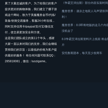
《争霸艾泽拉斯》部分内容实装时间
累了大量忠诚的客户。为了给我们的客户
提供更好的购物体验，我们建立了骡子游
魔兽世界：凄凉之地双人马声望崇拜
戏这个网站，致力于美服魔兽金币/代练/
利！
装备/坐骑交易服务，客服24小时在线，
魔兽世界：8.0即将绝版的这几个内
同时支持信用卡/paypal/支付宝/微信支
没机会了
付，使交易更加安全和方便。
这是我们团队成立的第11个年头，感谢
8.0争霸艾泽拉斯资料片上线前 将
大家一直以来对我们的支持，我们会继续
片
贯彻我们的宗旨：以最低的价格为客户提
安托鲁斯团本，每天至少发两车
供最好的服务！ 有任何问题可联系QQ：
285818081，微信：luozigame。