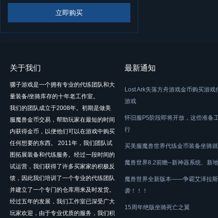
立即购买
关于我们
最新通知
骡子游戏是一个拥有专业的代练团队和大
Lost Ark失落方舟游戏金币购买游
量装备/坐骑库存的十年老工作室。
游戏
我们的团队成立于2008年。初期是做美
怀旧服P5阶段即将开放，这些准备
服魔兽金币交易，帮助玩家在最短的时间
行
内获得金币，以便他们可以在游戏中购买
任何想要的东西。 2011年，我们团队试
买美服魔兽世界代练金币装备坐骑就
图拓展装备和代练服务。经过一段时间的
魔兽世界8.2前瞻--新神器系统、新
试运营，我们获得了许多买家家的积极反
馈，因此我们培训了一个专业的代练团队
魔兽世界全新版本——争霸艾泽拉斯
并建立了一个专门的仓库用来及时发货。
袭！！！
经过五年的发展，我们工作室已深受广大
15周年绝版坐骑死亡之翼
玩家欢迎，由于专业优质的服务，我们积