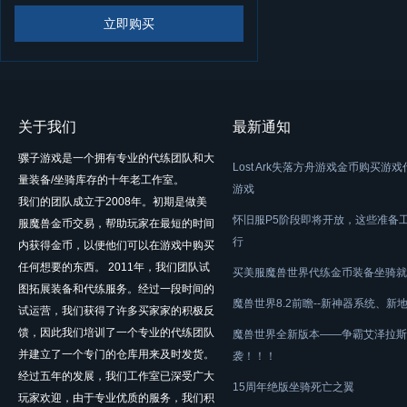
立即购买
关于我们
最新通知
骡子游戏是一个拥有专业的代练团队和大
Lost Ark失落方舟游戏金币购买游
量装备/坐骑库存的十年老工作室。
游戏
我们的团队成立于2008年。初期是做美
怀旧服P5阶段即将开放，这些准备
服魔兽金币交易，帮助玩家在最短的时间
行
内获得金币，以便他们可以在游戏中购买
任何想要的东西。 2011年，我们团队试
买美服魔兽世界代练金币装备坐骑就
图拓展装备和代练服务。经过一段时间的
魔兽世界8.2前瞻--新神器系统、新
试运营，我们获得了许多买家家的积极反
馈，因此我们培训了一个专业的代练团队
魔兽世界全新版本——争霸艾泽拉斯
并建立了一个专门的仓库用来及时发货。
袭！！！
经过五年的发展，我们工作室已深受广大
15周年绝版坐骑死亡之翼
玩家欢迎，由于专业优质的服务，我们积