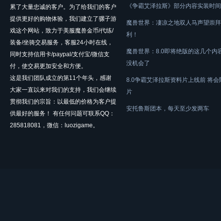
《争霸艾泽拉斯》部分内容实装时间
累了大量忠诚的客户。为了给我们的客户
提供更好的购物体验，我们建立了骡子游
魔兽世界：凄凉之地双人马声望崇拜
戏这个网站，致力于美服魔兽金币/代练/
利！
装备/坐骑交易服务，客服24小时在线，
魔兽世界：8.0即将绝版的这几个内
同时支持信用卡/paypal/支付宝/微信支
没机会了
付，使交易更加安全和方便。
这是我们团队成立的第11个年头，感谢
8.0争霸艾泽拉斯资料片上线前 将
大家一直以来对我们的支持，我们会继续
片
贯彻我们的宗旨：以最低的价格为客户提
安托鲁斯团本，每天至少发两车
供最好的服务！ 有任何问题可联系QQ：
285818081，微信：luozigame。