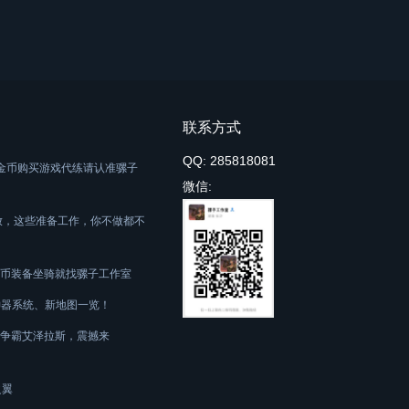
联系方式
QQ: 285818081
舟游戏金币购买游戏代练请认准骡子
微信:
放，这些准备工作，你不做都不
币装备坐骑就找骡子工作室
新神器系统、新地图一览！
争霸艾泽拉斯，震撼来
之翼