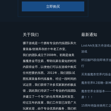
立即购买
关于我们
最新通知
骡子游戏是一个拥有专业的代练团队和大
Lost Ark失落方
量装备/坐骑库存的十年老工作室。
游戏
我们的团队成立于2008年。初期是做美
怀旧服P5阶段即将开
服魔兽金币交易，帮助玩家在最短的时间
行
内获得金币，以便他们可以在游戏中购买
任何想要的东西。 2011年，我们团队试
买美服魔兽世界代练金
图拓展装备和代练服务。经过一段时间的
魔兽世界8.2前瞻--
试运营，我们获得了许多买家家的积极反
馈，因此我们培训了一个专业的代练团队
魔兽世界全新版本——
并建立了一个专门的仓库用来及时发货。
袭！！！
经过五年的发展，我们工作室已深受广大
15周年绝版坐骑死亡
玩家欢迎，由于专业优质的服务，我们积