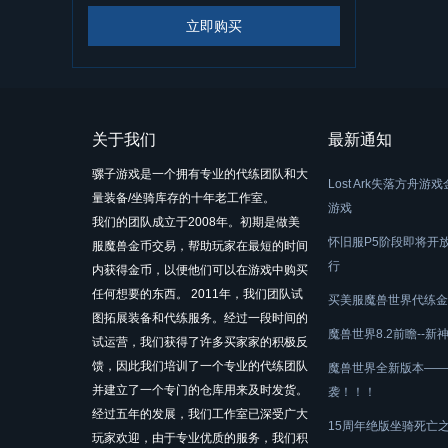
立即购买
关于我们
最新通知
骡子游戏是一个拥有专业的代练团队和大
Lost Ark失落方
量装备/坐骑库存的十年老工作室。
游戏
我们的团队成立于2008年。初期是做美
怀旧服P5阶段即将开
服魔兽金币交易，帮助玩家在最短的时间
行
内获得金币，以便他们可以在游戏中购买
任何想要的东西。 2011年，我们团队试
买美服魔兽世界代练金
图拓展装备和代练服务。经过一段时间的
魔兽世界8.2前瞻--
试运营，我们获得了许多买家家的积极反
馈，因此我们培训了一个专业的代练团队
魔兽世界全新版本——
并建立了一个专门的仓库用来及时发货。
袭！！！
经过五年的发展，我们工作室已深受广大
15周年绝版坐骑死亡
玩家欢迎，由于专业优质的服务，我们积