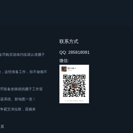
联系方式
QQ: 285818081
舟游戏金币购买游戏代练请认准骡子
微信:
放，这些准备工作，你不做都不
币装备坐骑就找骡子工作室
新神器系统、新地图一览！
争霸艾泽拉斯，震撼来
之翼