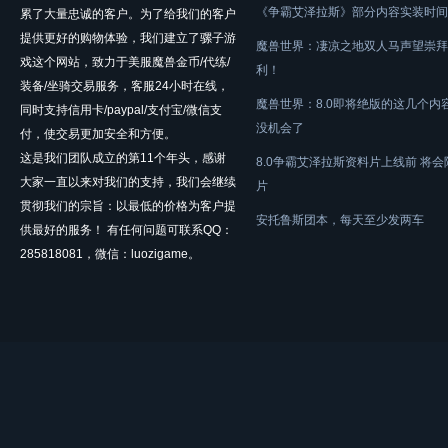
《争霸艾泽拉斯》部分内容实装时间
累了大量忠诚的客户。为了给我们的客户
提供更好的购物体验，我们建立了骡子游
魔兽世界：凄凉之地双人马声望崇拜
戏这个网站，致力于美服魔兽金币/代练/
利！
装备/坐骑交易服务，客服24小时在线，
魔兽世界：8.0即将绝版的这几个内
同时支持信用卡/paypal/支付宝/微信支
没机会了
付，使交易更加安全和方便。
这是我们团队成立的第11个年头，感谢
8.0争霸艾泽拉斯资料片上线前 将
大家一直以来对我们的支持，我们会继续
片
贯彻我们的宗旨：以最低的价格为客户提
安托鲁斯团本，每天至少发两车
供最好的服务！ 有任何问题可联系QQ：
285818081，微信：luozigame。