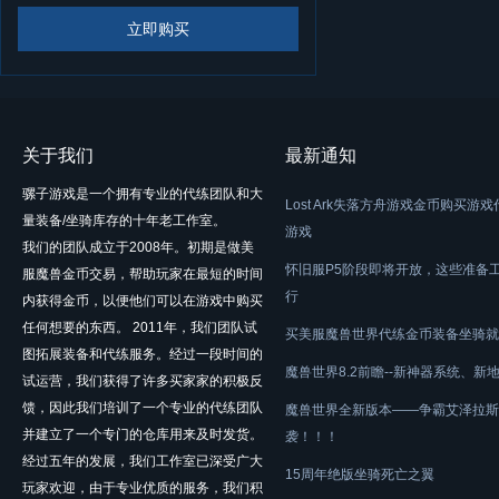
立即购买
关于我们
最新通知
骡子游戏是一个拥有专业的代练团队和大
Lost Ark失落方舟游戏金币购买游
量装备/坐骑库存的十年老工作室。
游戏
我们的团队成立于2008年。初期是做美
怀旧服P5阶段即将开放，这些准备
服魔兽金币交易，帮助玩家在最短的时间
行
内获得金币，以便他们可以在游戏中购买
任何想要的东西。 2011年，我们团队试
买美服魔兽世界代练金币装备坐骑就
图拓展装备和代练服务。经过一段时间的
魔兽世界8.2前瞻--新神器系统、新
试运营，我们获得了许多买家家的积极反
馈，因此我们培训了一个专业的代练团队
魔兽世界全新版本——争霸艾泽拉斯
并建立了一个专门的仓库用来及时发货。
袭！！！
经过五年的发展，我们工作室已深受广大
15周年绝版坐骑死亡之翼
玩家欢迎，由于专业优质的服务，我们积