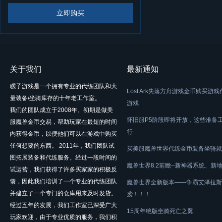
立即购买
关于我们
最新通知
骡子游戏是一个拥有专业的代练团队和大
Lost Ark失落方舟游戏金币购买游
量装备/坐骑库存的十年老工作室。
游戏
我们的团队成立于2008年。初期是做美
怀旧服P5阶段即将开放，这些准备
服魔兽金币交易，帮助玩家在最短的时间
行
内获得金币，以便他们可以在游戏中购买
任何想要的东西。 2011年，我们团队试
买美服魔兽世界代练金币装备坐骑就
图拓展装备和代练服务。经过一段时间的
魔兽世界8.2前瞻--新神器系统、新
试运营，我们获得了许多买家家的积极反
馈，因此我们培训了一个专业的代练团队
魔兽世界全新版本——争霸艾泽拉斯
并建立了一个专门的仓库用来及时发货。
袭！！！
经过五年的发展，我们工作室已深受广大
15周年绝版坐骑死亡之翼
玩家欢迎，由于专业优质的服务，我们积