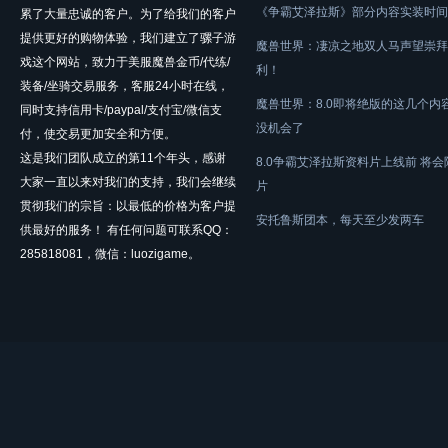
《争霸艾泽拉斯》部分内容实装时间
累了大量忠诚的客户。为了给我们的客户
提供更好的购物体验，我们建立了骡子游
魔兽世界：凄凉之地双人马声望崇拜
戏这个网站，致力于美服魔兽金币/代练/
利！
装备/坐骑交易服务，客服24小时在线，
魔兽世界：8.0即将绝版的这几个内
同时支持信用卡/paypal/支付宝/微信支
没机会了
付，使交易更加安全和方便。
这是我们团队成立的第11个年头，感谢
8.0争霸艾泽拉斯资料片上线前 将
大家一直以来对我们的支持，我们会继续
片
贯彻我们的宗旨：以最低的价格为客户提
安托鲁斯团本，每天至少发两车
供最好的服务！ 有任何问题可联系QQ：
285818081，微信：luozigame。