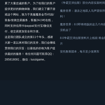
《争霸艾泽拉斯》部分内容实装时间
累了大量忠诚的客户。为了给我们的客户
提供更好的购物体验，我们建立了骡子游
魔兽世界：凄凉之地双人马声望崇拜
戏这个网站，致力于美服魔兽金币/代练/
利！
装备/坐骑交易服务，客服24小时在线，
魔兽世界：8.0即将绝版的这几个内
同时支持信用卡/paypal/支付宝/微信支
没机会了
付，使交易更加安全和方便。
这是我们团队成立的第11个年头，感谢
8.0争霸艾泽拉斯资料片上线前 将
大家一直以来对我们的支持，我们会继续
片
贯彻我们的宗旨：以最低的价格为客户提
安托鲁斯团本，每天至少发两车
供最好的服务！ 有任何问题可联系QQ：
285818081，微信：luozigame。