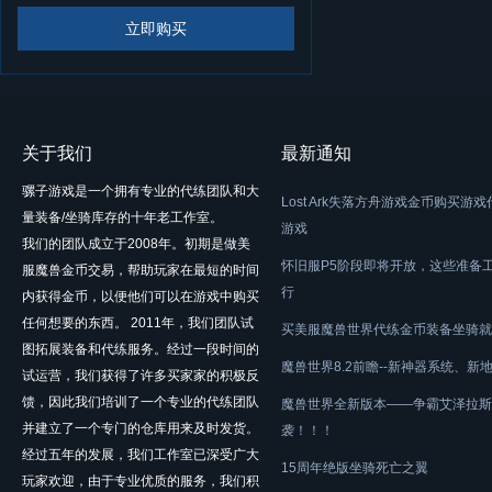
立即购买
关于我们
最新通知
骡子游戏是一个拥有专业的代练团队和大
Lost Ark失落方舟游戏金币购买游
量装备/坐骑库存的十年老工作室。
游戏
我们的团队成立于2008年。初期是做美
怀旧服P5阶段即将开放，这些准备
服魔兽金币交易，帮助玩家在最短的时间
行
内获得金币，以便他们可以在游戏中购买
任何想要的东西。 2011年，我们团队试
买美服魔兽世界代练金币装备坐骑就
图拓展装备和代练服务。经过一段时间的
魔兽世界8.2前瞻--新神器系统、新
试运营，我们获得了许多买家家的积极反
馈，因此我们培训了一个专业的代练团队
魔兽世界全新版本——争霸艾泽拉斯
并建立了一个专门的仓库用来及时发货。
袭！！！
经过五年的发展，我们工作室已深受广大
15周年绝版坐骑死亡之翼
玩家欢迎，由于专业优质的服务，我们积