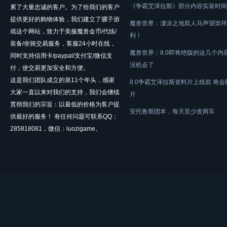
《争霸艾泽拉斯》部分内容实装时间
累了大量忠诚的客户。为了给我们的客户
提供更好的购物体验，我们建立了骡子游
魔兽世界：凄凉之地双人马声望崇拜
戏这个网站，致力于美服魔兽金币/代练/
利！
装备/坐骑交易服务，客服24小时在线，
魔兽世界：8.0即将绝版的这几个内
同时支持信用卡/paypal/支付宝/微信支
没机会了
付，使交易更加安全和方便。
这是我们团队成立的第11个年头，感谢
8.0争霸艾泽拉斯资料片上线前 将
大家一直以来对我们的支持，我们会继续
片
贯彻我们的宗旨：以最低的价格为客户提
安托鲁斯团本，每天至少发两车
供最好的服务！ 有任何问题可联系QQ：
285818081，微信：luozigame。