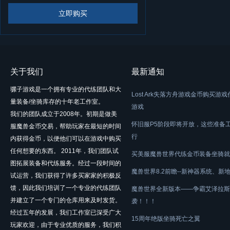
立即购买
关于我们
最新通知
骡子游戏是一个拥有专业的代练团队和大
Lost Ark失落方舟游戏金币购买游
量装备/坐骑库存的十年老工作室。
游戏
我们的团队成立于2008年。初期是做美
怀旧服P5阶段即将开放，这些准备
服魔兽金币交易，帮助玩家在最短的时间
行
内获得金币，以便他们可以在游戏中购买
任何想要的东西。 2011年，我们团队试
买美服魔兽世界代练金币装备坐骑就
图拓展装备和代练服务。经过一段时间的
魔兽世界8.2前瞻--新神器系统、新
试运营，我们获得了许多买家家的积极反
馈，因此我们培训了一个专业的代练团队
魔兽世界全新版本——争霸艾泽拉斯
并建立了一个专门的仓库用来及时发货。
袭！！！
经过五年的发展，我们工作室已深受广大
15周年绝版坐骑死亡之翼
玩家欢迎，由于专业优质的服务，我们积