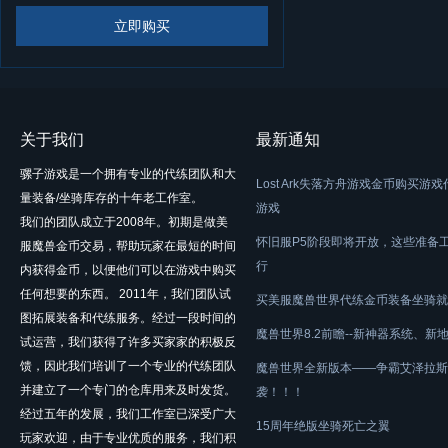
立即购买
关于我们
最新通知
骡子游戏是一个拥有专业的代练团队和大
Lost Ark失落方舟游戏金币购买游
量装备/坐骑库存的十年老工作室。
游戏
我们的团队成立于2008年。初期是做美
怀旧服P5阶段即将开放，这些准备
服魔兽金币交易，帮助玩家在最短的时间
行
内获得金币，以便他们可以在游戏中购买
任何想要的东西。 2011年，我们团队试
买美服魔兽世界代练金币装备坐骑就
图拓展装备和代练服务。经过一段时间的
魔兽世界8.2前瞻--新神器系统、新
试运营，我们获得了许多买家家的积极反
馈，因此我们培训了一个专业的代练团队
魔兽世界全新版本——争霸艾泽拉斯
并建立了一个专门的仓库用来及时发货。
袭！！！
经过五年的发展，我们工作室已深受广大
15周年绝版坐骑死亡之翼
玩家欢迎，由于专业优质的服务，我们积