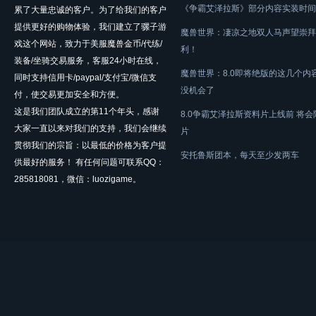
《争霸艾泽拉斯》部分内容实装时间
累了大量忠诚的客户。为了给我们的客户
提供更好的购物体验，我们建立了骡子游
魔兽世界：凄凉之地双人马声望崇拜
戏这个网站，致力于美服魔兽金币/代练/
利！
装备/坐骑交易服务，客服24小时在线，
魔兽世界：8.0即将绝版的这几个内
同时支持信用卡/paypal/支付宝/微信支
没机会了
付，使交易更加安全和方便。
这是我们团队成立的第11个年头，感谢
8.0争霸艾泽拉斯资料片上线前 将
大家一直以来对我们的支持，我们会继续
片
贯彻我们的宗旨：以最低的价格为客户提
安托鲁斯团本，每天至少发两车
供最好的服务！ 有任何问题可联系QQ：
285818081，微信：luozigame。