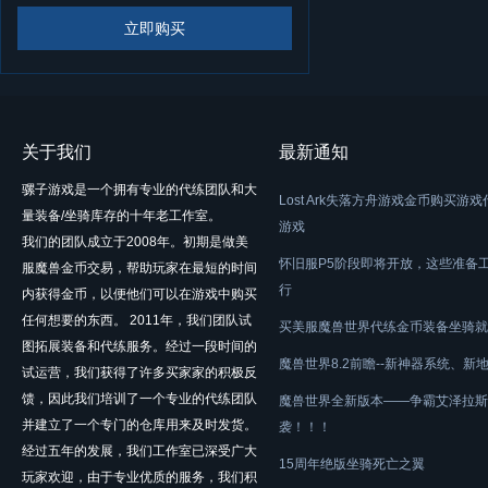
立即购买
关于我们
最新通知
骡子游戏是一个拥有专业的代练团队和大
Lost Ark失落方舟游戏金币购买游
量装备/坐骑库存的十年老工作室。
游戏
我们的团队成立于2008年。初期是做美
怀旧服P5阶段即将开放，这些准备
服魔兽金币交易，帮助玩家在最短的时间
行
内获得金币，以便他们可以在游戏中购买
任何想要的东西。 2011年，我们团队试
买美服魔兽世界代练金币装备坐骑就
图拓展装备和代练服务。经过一段时间的
魔兽世界8.2前瞻--新神器系统、新
试运营，我们获得了许多买家家的积极反
馈，因此我们培训了一个专业的代练团队
魔兽世界全新版本——争霸艾泽拉斯
并建立了一个专门的仓库用来及时发货。
袭！！！
经过五年的发展，我们工作室已深受广大
15周年绝版坐骑死亡之翼
玩家欢迎，由于专业优质的服务，我们积