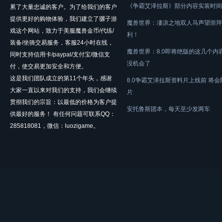
《争霸艾泽拉斯》部分内容实装时间
累了大量忠诚的客户。为了给我们的客户
提供更好的购物体验，我们建立了骡子游
魔兽世界：凄凉之地双人马声望崇拜
戏这个网站，致力于美服魔兽金币/代练/
利！
装备/坐骑交易服务，客服24小时在线，
魔兽世界：8.0即将绝版的这几个内
同时支持信用卡/paypal/支付宝/微信支
没机会了
付，使交易更加安全和方便。
这是我们团队成立的第11个年头，感谢
8.0争霸艾泽拉斯资料片上线前 将
大家一直以来对我们的支持，我们会继续
片
贯彻我们的宗旨：以最低的价格为客户提
安托鲁斯团本，每天至少发两车
供最好的服务！ 有任何问题可联系QQ：
285818081，微信：luozigame。