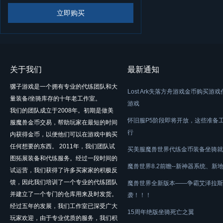
立即购买
关于我们
最新通知
骡子游戏是一个拥有专业的代练团队和大
Lost Ark失落方舟游戏金币购买游
量装备/坐骑库存的十年老工作室。
游戏
我们的团队成立于2008年。初期是做美
怀旧服P5阶段即将开放，这些准备
服魔兽金币交易，帮助玩家在最短的时间
行
内获得金币，以便他们可以在游戏中购买
任何想要的东西。 2011年，我们团队试
买美服魔兽世界代练金币装备坐骑就
图拓展装备和代练服务。经过一段时间的
魔兽世界8.2前瞻--新神器系统、新
试运营，我们获得了许多买家家的积极反
馈，因此我们培训了一个专业的代练团队
魔兽世界全新版本——争霸艾泽拉斯
并建立了一个专门的仓库用来及时发货。
袭！！！
经过五年的发展，我们工作室已深受广大
15周年绝版坐骑死亡之翼
玩家欢迎，由于专业优质的服务，我们积