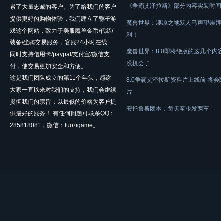
《争霸艾泽拉斯》部分内容实装时间
累了大量忠诚的客户。为了给我们的客户
提供更好的购物体验，我们建立了骡子游
魔兽世界：凄凉之地双人马声望崇拜
戏这个网站，致力于美服魔兽金币/代练/
利！
装备/坐骑交易服务，客服24小时在线，
魔兽世界：8.0即将绝版的这几个内
同时支持信用卡/paypal/支付宝/微信支
没机会了
付，使交易更加安全和方便。
这是我们团队成立的第11个年头，感谢
8.0争霸艾泽拉斯资料片上线前 将
大家一直以来对我们的支持，我们会继续
片
贯彻我们的宗旨：以最低的价格为客户提
安托鲁斯团本，每天至少发两车
供最好的服务！ 有任何问题可联系QQ：
285818081，微信：luozigame。