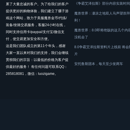
《争霸艾泽拉斯》部分内容实装时间
累了大量忠诚的客户。为了给我们的客户
提供更好的购物体验，我们建立了骡子游
魔兽世界：凄凉之地双人马声望崇拜
戏这个网站，致力于美服魔兽金币/代练/
利！
装备/坐骑交易服务，客服24小时在线，
魔兽世界：8.0即将绝版的这几个内
同时支持信用卡/paypal/支付宝/微信支
没机会了
付，使交易更加安全和方便。
这是我们团队成立的第11个年头，感谢
8.0争霸艾泽拉斯资料片上线前 将
大家一直以来对我们的支持，我们会继续
片
贯彻我们的宗旨：以最低的价格为客户提
安托鲁斯团本，每天至少发两车
供最好的服务！ 有任何问题可联系QQ：
285818081，微信：luozigame。