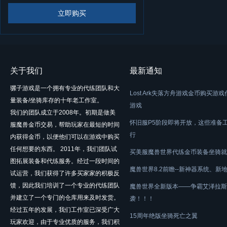
立即购买
关于我们
最新通知
骡子游戏是一个拥有专业的代练团队和大
Lost Ark失落方舟游戏金币购买游
量装备/坐骑库存的十年老工作室。
游戏
我们的团队成立于2008年。初期是做美
怀旧服P5阶段即将开放，这些准备
服魔兽金币交易，帮助玩家在最短的时间
行
内获得金币，以便他们可以在游戏中购买
任何想要的东西。 2011年，我们团队试
买美服魔兽世界代练金币装备坐骑就
图拓展装备和代练服务。经过一段时间的
魔兽世界8.2前瞻--新神器系统、新
试运营，我们获得了许多买家家的积极反
馈，因此我们培训了一个专业的代练团队
魔兽世界全新版本——争霸艾泽拉斯
并建立了一个专门的仓库用来及时发货。
袭！！！
经过五年的发展，我们工作室已深受广大
15周年绝版坐骑死亡之翼
玩家欢迎，由于专业优质的服务，我们积